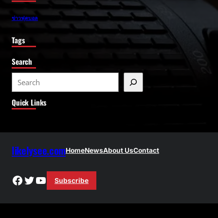
ข่าวฟุตบอล
Tags
Search
S
e
Quick Links
a
r
c
h
likelysee.com
Home
News
About Us
Contact
Facebook
Twitter
YouTube
Subscribe