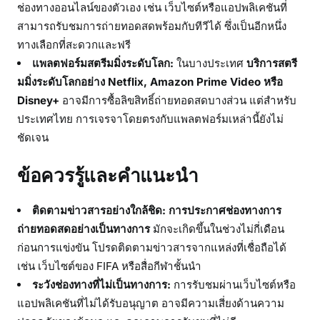
ช่องทางออนไลน์ของตัวเอง เช่น เว็บไซต์หรือแอปพลิเคชันที่
สามารถรับชมการถ่ายทอดสดพร้อมกับทีวีได้ ซึ่งเป็นอีกหนึ่ง
ทางเลือกที่สะดวกและฟรี
แพลตฟอร์มสตรีมมิ่งระดับโลก:
ในบางประเทศ
บริการสตรี
มมิ่งระดับโลกอย่าง Netflix, Amazon Prime Video หรือ
Disney+
อาจมีการซื้อลิขสิทธิ์ถ่ายทอดสดบางส่วน แต่สำหรับ
ประเทศไทย การเจรจาโดยตรงกับแพลตฟอร์มเหล่านี้ยังไม่
ชัดเจน
ข้อควรรู้และคำแนะนำ
ติดตามข่าวสารอย่างใกล้ชิด:
การประกาศช่องทางการ
ถ่ายทอดสดอย่างเป็นทางการ
มักจะเกิดขึ้นในช่วงไม่กี่เดือน
ก่อนการแข่งขัน โปรดติดตามข่าวสารจากแหล่งที่เชื่อถือได้
เช่น เว็บไซต์ของ FIFA หรือสื่อกีฬาชั้นนำ
ระวังช่องทางที่ไม่เป็นทางการ:
การรับชมผ่านเว็บไซต์หรือ
แอปพลิเคชันที่ไม่ได้รับอนุญาต อาจมีความเสี่ยงด้านความ