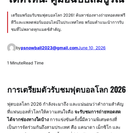
เตรียมพร้อมรับชมฟุตบอลโลก 2026! ค้นหาช่องทางถ่ายทอดสดฟรี
ทีวีและแพลตฟอร์มออนไลน์ในประเทศไทย พร้อมคำแนะนำการรับ
ชมที่ไม่พลาดทุกแมตช์สำคัญ.
by
psnowball2023@gmail.com
June 10, 2026
1 Minute
Read Time
การเตรียมตัวรับชมฟุตบอลโลก 2026
ฟุตบอลโลก 2026 กำลังจะมาถึง และแน่นอนว่าคำถามสำคัญ
ที่แฟนบอลทั่วโลกให้ความสนใจคือ
จะรับชมการถ่ายทอดสด
ได้จากช่องทางใดบ้าง
การแข่งขันครั้งนี้มีความพิเศษตรงที่
เป็นการจัดร่วมกันถึงสามประเทศ คือ แคนาดา เม็กซิโก และ