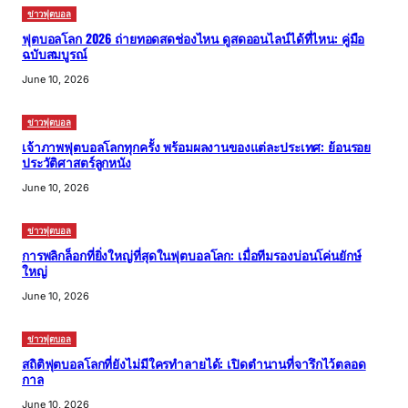
ข่าวฟุตบอล
ฟุตบอลโลก 2026 ถ่ายทอดสดช่องไหน ดูสดออนไลน์ได้ที่ไหน: คู่มือ
ฉบับสมบูรณ์
June 10, 2026
ข่าวฟุตบอล
เจ้าภาพฟุตบอลโลกทุกครั้ง พร้อมผลงานของแต่ละประเทศ: ย้อนรอย
ประวัติศาสตร์ลูกหนัง
June 10, 2026
ข่าวฟุตบอล
การพลิกล็อกที่ยิ่งใหญ่ที่สุดในฟุตบอลโลก: เมื่อทีมรองบ่อนโค่นยักษ์
ใหญ่
June 10, 2026
ข่าวฟุตบอล
สถิติฟุตบอลโลกที่ยังไม่มีใครทำลายได้: เปิดตำนานที่จารึกไว้ตลอด
กาล
June 10, 2026