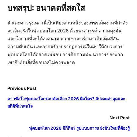
บทสรุป: อนาคตที่สดใส
นักเตะดาวรุ่งเหล่านี้เป็นเพียงส่วนหนึ่งของเพชรเม็ดงามที่กำลัง
จะเจิดจรัสในฟุตบอลโลก 2026 ด้วยพรสวรรค์ ความมุ่งมั่น
และโอกาสที่จะได้ลงสนาม พวกเขาจะเข้ามาเติมเต็มสีสัน
ความตื่นเต้น และอาจสร้างปรากฏการณ์ใหม่ๆ ให้กับวงการ
ฟุตบอลโลกได้อย่างแน่นอน การติดตามพัฒนาการของพวก
เขาจึงเป็นสิ่งที่คอบอลไม่ควรพลาด
Previous Post
ดาวซัลโวฟุตบอลโลกรอบคัดเลือก 2026 คือใคร? อัปเดตล่าสุดและ
สถิติที่น่าสนใจ
Next Post
ฟุตบอลโลก 2026 มีกี่ทีม? รูปแบบการแข่งขันใหม่ที่ต้องรู้