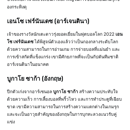
องกระทิงดุ
เอนโซ เฟร์นันเดซ (อาร์เจนตินา)
เจ้าของรางวัลนักเตะดาวรุ่งยอดเยี่ยมในฟุตบอลโลก 2022
เอน
โซ เฟร์นันเดซ
ได้พิสูจน์ตัวเองแล้วว่าเป็นกองกลางระดับโลก
ด้วยความสามารถในการอ่านเกม การจ่ายบอลที่แม่นยำ และ
การเข้าสกัดที่แข็งแกร่ง เขามีศักยภาพที่จะเป็นกัปตันทีมชาติ
อาร์เจนตินาในอนาคต
บูกาโย ซาก้า (อังกฤษ)
ปีกตัวเก่งจากอาร์เซนอล
บูกาโย ซาก้า
สร้างความประทับใจ
ด้วยความเร็ว การเลี้ยงบอลที่พริ้วไหว และการทำประตูที่เฉียบ
ขาด เขามีความสามารถในการสร้างความแตกต่างในเกมรุก
และจะเป็นอาวุธสำคัญของอังกฤษในการบุกทะลวงแนวรับคู่
แข่ง