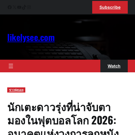
Skip
Facebook
X
YouTube
TikTok
Instagram
Subscribe
to
content
likelysee.com
Watch
ข่าวฟุตบอล
นักเตะดาวรุ่งที่น่าจับตา
มองในฟุตบอลโลก 2026:
อนาคตแห่งวงการลูกหนัง