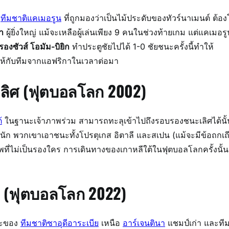
อ
ทีมชาติแคเมอรูน
ที่ถูกมองว่าเป็นไม้ประดับของทัวร์นาเมนต์ ต้อ
า
ผู้ยิ่งใหญ่ แม้จะเหลือผู้เล่นเพียง 9 คนในช่วงท้ายเกม แต่แคเมอรูน
รองซัวส์ โอมัม-บิยิก
ทำประตูชัยไปได้ 1-0 ชัยชนะครั้งนี้ทำให้
้กับทีมจากแอฟริกาในเวลาต่อมา
เลิศ (ฟุตบอลโลก 2002)
้
ในฐานะเจ้าภาพร่วม สามารถทะลุเข้าไปถึงรอบรองชนะเลิศได้นั้
ก พวกเขาเอาชนะทั้งโปรตุเกส อิตาลี และสเปน (แม้จะมีข้อถกเถ
พที่ไม่เป็นรองใคร การเดินทางของเกาหลีใต้ในฟุตบอลโลกครั้งนั้น
นา (ฟุตบอลโลก 2022)
ชนะของ
ทีมชาติซาอุดีอาระเบีย
เหนือ
อาร์เจนตินา
แชมป์เก่า และทีมท