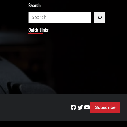
Search
S
e
Quick Links
a
r
c
h
Facebook
Twitter
YouTube
Subscribe