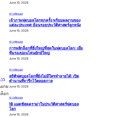
June 10, 2026
ข่าวฟุตบอล
เจ้าภาพฟุตบอลโลกทุกครั้ง พร้อมผลงานของ
แต่ละประเทศ: ย้อนรอยประวัติศาสตร์ลูกหนัง
June 10, 2026
ข่าวฟุตบอล
การพลิกล็อกที่ยิ่งใหญ่ที่สุดในฟุตบอลโลก: เมื่อ
ทีมรองบ่อนโค่นยักษ์ใหญ่
June 10, 2026
ข่าวฟุตบอล
สถิติฟุตบอลโลกที่ยังไม่มีใครทำลายได้: เปิด
การ
ตำนานที่จารึกไว้ตลอดกาล
ในเกม
June 10, 2026
กล็อก
ข่าวฟุตบอล
10 แมตช์สุดดราม่าในประวัติศาสตร์ฟุตบอล
โลก
June 10, 2026