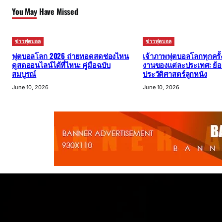
You May Have Missed
ข่าวฟุตบอล
ข่าวฟุตบอล
ฟุตบอลโลก 2026 ถ่ายทอดสดช่องไหน
เจ้าภาพฟุตบอลโลกทุกครั้
ดูสดออนไลน์ได้ที่ไหน: คู่มือฉบับ
งานของแต่ละประเทศ: ย้
สมบูรณ์
ประวัติศาสตร์ลูกหนัง
June 10, 2026
June 10, 2026