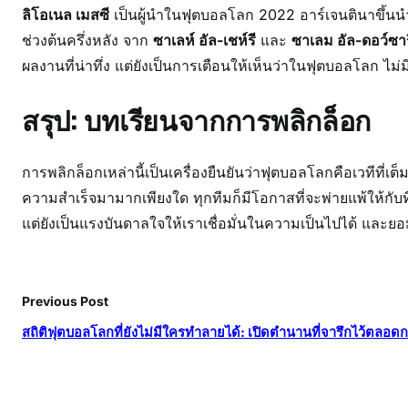
ลิโอเนล เมสซี
เป็นผู้นำในฟุตบอลโลก 2022 อาร์เจนตินาขึ้น
ช่วงต้นครึ่งหลัง จาก
ซาเลห์ อัล-เชห์รี
และ
ซาเลม อัล-ดอว์ซาร
ผลงานที่น่าทึ่ง แต่ยังเป็นการเตือนให้เห็นว่าในฟุตบอลโลก ไม่มี
สรุป: บทเรียนจากการพลิกล็อก
การพลิกล็อกเหล่านี้เป็นเครื่องยืนยันว่าฟุตบอลโลกคือเวทีที่
ความสำเร็จมามากเพียงใด ทุกทีมก็มีโอกาสที่จะพ่ายแพ้ให้กับที
แต่ยังเป็นแรงบันดาลใจให้เราเชื่อมั่นในความเป็นไปได้ และยอ
Previous Post
สถิติฟุตบอลโลกที่ยังไม่มีใครทำลายได้: เปิดตำนานที่จารึกไว้ตลอด